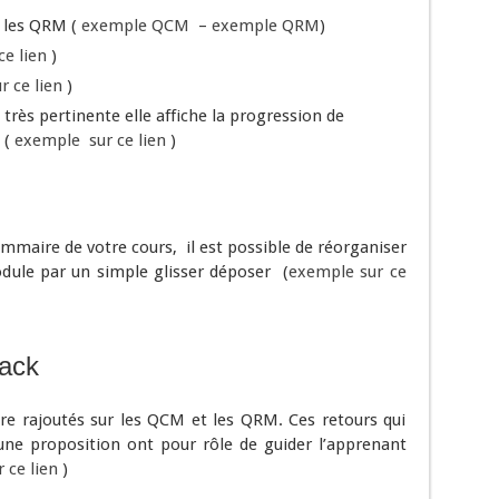
t les QRM (
exemple QCM
–
exemple QRM
)
e lien
)
r ce lien
)
rès pertinente elle affiche la progression de
 (
exemple sur ce lien
)
mmaire de votre cours, il est possible de réorganiser
dule par un simple glisser déposer (
exemple sur ce
ack
re rajoutés sur les QCM et les QRM. Ces retours qui
une proposition ont pour rôle de guider l’apprenant
 ce lien
)