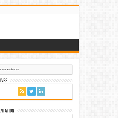
ivre
entation