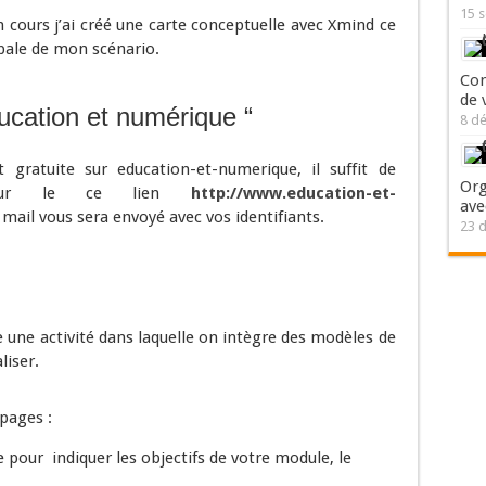
15 
 cours j’ai créé une carte conceptuelle avec Xmind ce
obale de mon scénario.
Com
de 
ducation et numérique “
8 d
t gratuite sur education-et-numerique, il suffit de
Org
nt sur le ce lien
http://www.education-et-
ave
 mail vous sera envoyé avec vos identifiants.
23 
ée une activité dans laquelle on intègre des modèles de
liser.
 pages :
 pour indiquer les objectifs de votre module, le