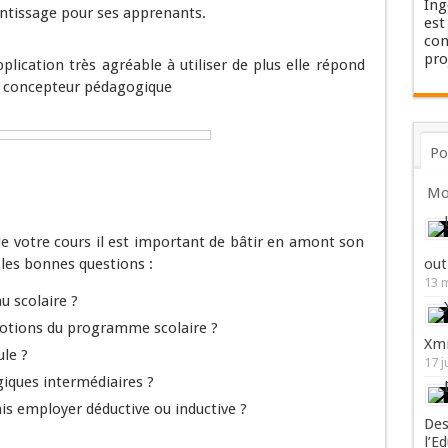
Ing
entissage pour ses apprenants.
est
con
pro
plication très agréable à utiliser de plus elle répond
n concepteur pédagogique
Po
Mo
 votre cours il est important de bâtir en amont son
les bonnes questions :
out
13 
au scolaire ?
s notions du programme scolaire ?
Xmi
ule ?
17 j
giques intermédiaires ?
is employer déductive ou inductive ?
Des
l’E