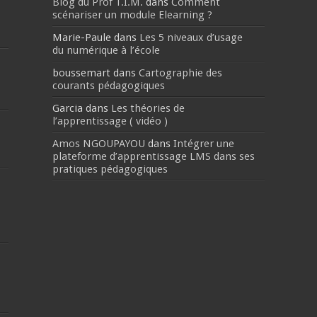
Blog du Prof T.I.M.
dans
Comment
scénariser un module Elearning ?
Marie-Paule
dans
Les 5 niveaux d’usage
du numérique à l’école
boussemart
dans
Cartographie des
courants pédagogiques
Garcia
dans
Les théories de
l’apprentissage ( vidéo )
Amos NGOUPAYOU
dans
Intégrer une
plateforme d’apprentissage LMS dans ses
pratiques pédagogiques