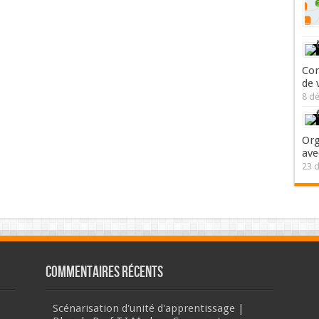
Com
de 
8 d
Org
ave
23 
Commentaires récents
Scénarisation d'unité d'apprentissage |