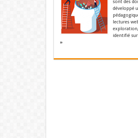
sont des dom
développé u
pédagogiques
lectures web
exploration,
identifié sur
»