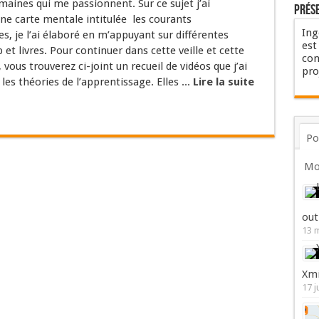
aines qui me passionnent. Sur ce sujet j’ai
Prés
ne carte mentale intitulée les courants
Ing
, je l’ai élaboré en m’appuyant sur différentes
est
 et livres. Pour continuer dans cette veille et cette
con
 vous trouverez ci-joint un recueil de vidéos que j’ai
pro
 les théories de l’apprentissage. Elles ...
Lire la suite
Po
Mo
out
13 
Xmi
17 j