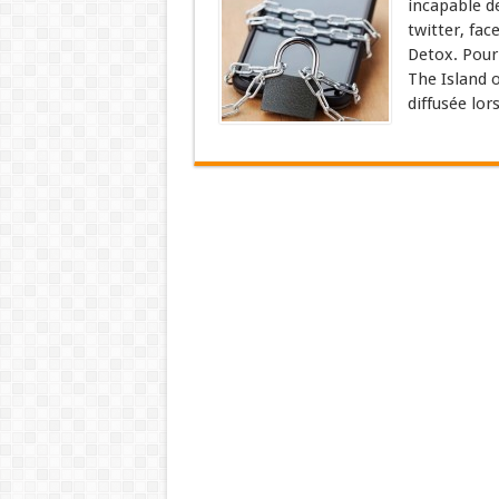
incapable d
twitter, fac
Detox. Pour 
The Island 
diffusée lor