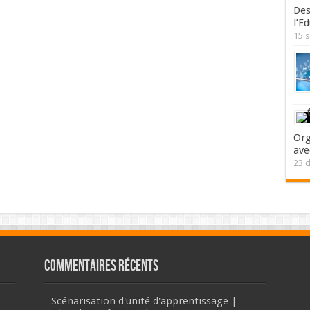
Des
l’E
15 
Org
ave
23 
Commentaires récents
Scénarisation d'unité d'apprentissage |