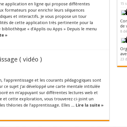
e application en ligne qui propose différentes
15 
ux formateurs pour enrichir leurs séquences
diques et interactifs. Je vous propose un tour
Com
lités de cette application très pertinente pour la
de 
 bibliothèque « d’Applis ou Apps » Depuis le menu
8 d
te »
Org
ave
issage ( vidéo )
23 
n, l’apprentissage et les courants pédagogiques sont
 ce sujet j’ai développé une carte mentale intitulée
aboré en m’appuyant sur différentes lectures web et
le et cette exploration, vous trouverez ci-joint un
 les théories de l’apprentissage. Elles ...
Lire la suite »