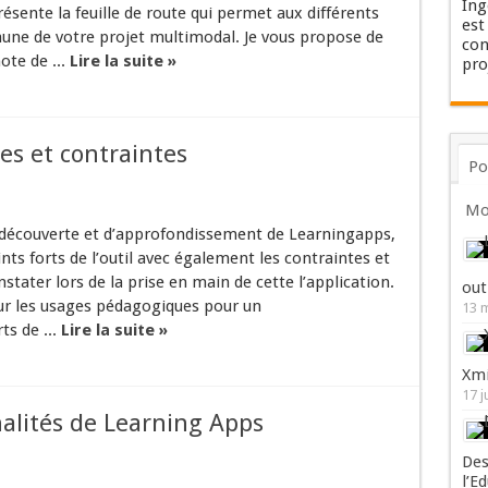
Ing
résente la feuille de route qui permet aux différents
est
une de votre projet multimodal. Je vous propose de
con
te de ...
Lire la suite »
pro
es et contraintes
Po
Mo
découverte et d’approfondissement de Learningapps,
nts forts de l’outil avec également les contraintes et
nstater lors de la prise en main de cette l’application.
out
sur les usages pédagogiques pour un
13 
ts de ...
Lire la suite »
Xmi
17 j
nalités de Learning Apps
Des
l’E