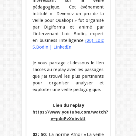
intéressant sur la veille
pédagogique. Cet événement
intitulé
« Devenez un pro de la
veille pour Qualiopi
» fut organisé
par Digiforma et animé par
l’intervenant Loic Bodin, expert
en business intelligence
(20)
Loic
S.Bodin
| LinkedIn
.
Je vous partage ci-dessous le lien
l’accès au replay avec les passages
que j’ai trouvé les plus pertinents
pour organiser analyser et
exploiter une veille pédagogique.
Lien du replay
https://www.youtube.com/watch?
v=p4oPvXobvkU
02 : 50 :
La norme Afnor « La veille