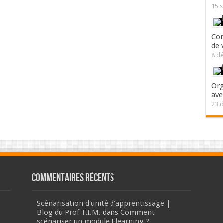
15 
Com
de 
8 d
Org
ave
23 
Commentaires récents
Scénarisation d'unité d'apprentissage |
Blog du Prof T.I.M.
dans
Comment
scénariser un module Elearning ?