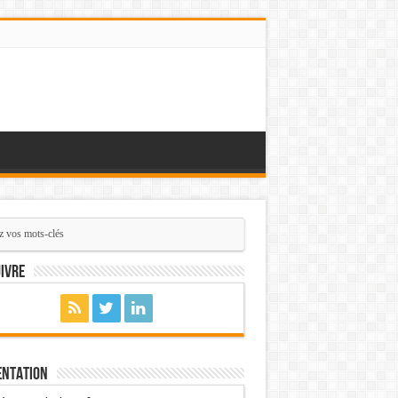
ivre
entation