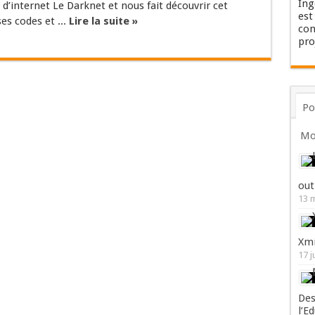
Ing
 d’internet Le Darknet et nous fait découvrir cet
est
es codes et ...
Lire la suite »
con
pro
Po
Mo
out
13 
Xmi
17 j
Des
l’E