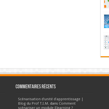
Commentaires récents
Scénarisation d'unité d'apprentissage |
Blog du Prof T.I.M.
dans
Comment
scénariser un module Elearning ?