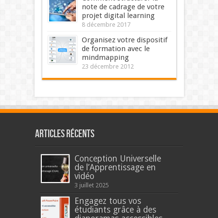
note de cadrage de votre
projet digital learning
8 décembre 2017
Organisez votre dispositif
de formation avec le
mindmapping
23 décembre 2012
Articles récents
Conception Universelle
de l’Apprentissage en
vidéo
3 juillet 2025
Engagez tous vos
étudiants grâce à des