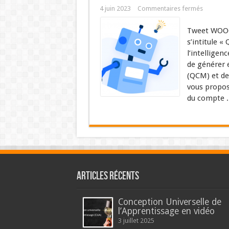
4 juin 2023
Commentaires fermés
Tweet WOOCL
s’intitule «
l’intelligen
de générer 
(QCM) et des
vous propos
du compte .
Articles récents
Conception Universelle de
l’Apprentissage en vidéo
3 juillet 2025