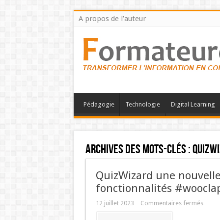
A propos de l’auteur
Pédagogie
Technologie
Digital Learning
Archives des mots-clés :
quizw
QuizWizard une nouvelle 
fonctionnalités #woocla
12 juillet 2023
Commentaires fermés