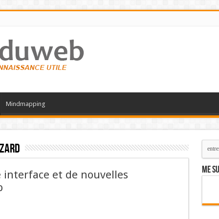
Mindmapping
izard
Me su
interface et de nouvelles
p