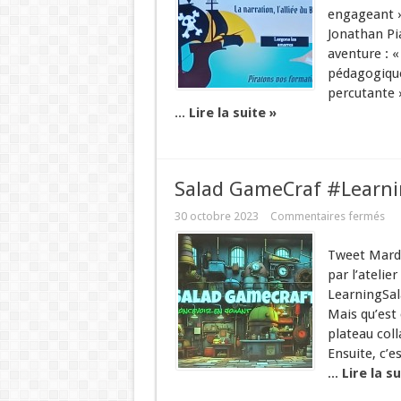
engageant »
Jonathan Pi
aventure : «
pédagogique
percutante »
...
Lire la suite »
Salad GameCraf #Learn
30 octobre 2023
Commentaires fermés
Tweet Mardi
par l’atelie
LearningSal
Mais qu’est 
plateau coll
Ensuite, c’
...
Lire la su