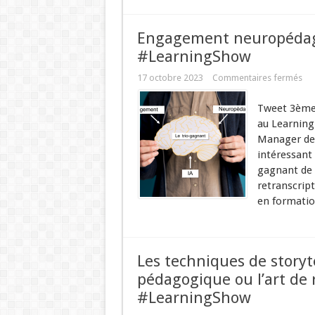
Engagement neuropédago
#LearningShow
17 octobre 2023
Commentaires fermés
Tweet 3ème e
au Learning
Manager de 
intéressant
gagnant de 
retranscrip
en formatio
Les techniques de storyt
pédagogique ou l’art de 
#LearningShow