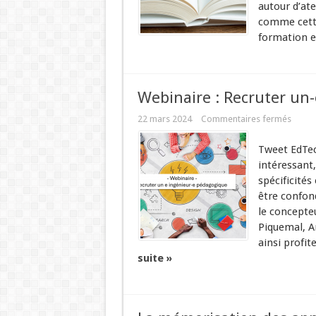
autour d’ate
comme cette
formation e
Webinaire : Recruter un
22 mars 2024
Commentaires fermés
Tweet EdTec
intéressant,
spécificités
être confond
le concepte
Piquemal, A
ainsi profite
suite »