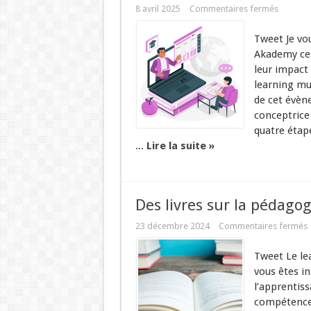
8 avril 2025
Commentaires fermés
Tweet Je vo
Akademy celu
leur impact 
learning mu
de cet évène
conceptrice
quatre étap
...
Lire la suite »
Des livres sur la pédag
23 décembre 2024
Commentaires fermés
Tweet Le le
vous êtes i
l’apprentis
compétences