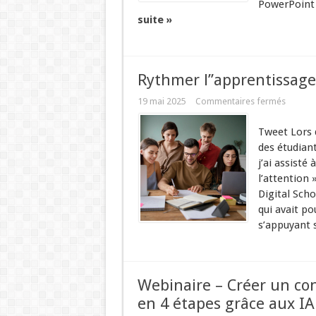
PowerPoint i
suite »
Rythmer l’’apprentissage
19 mai 2025
Commentaires fermés
Tweet Lors d
des étudiant
j’ai assisté
l’attention 
Digital Scho
qui avait po
s’appuyant s
Webinaire – Créer un co
en 4 étapes grâce aux IA