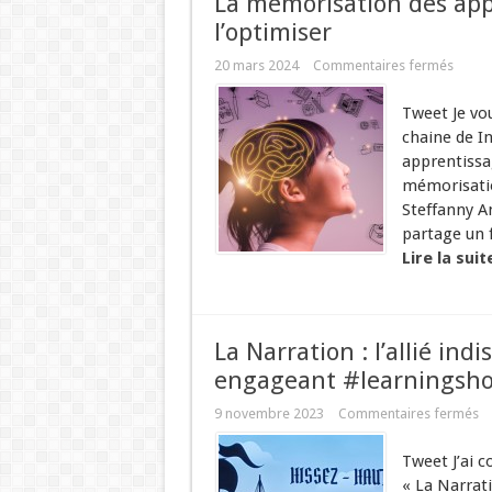
La mémorisation des app
l’optimiser
20 mars 2024
Commentaires fermés
Tweet Je vou
chaine de I
apprentissa
mémorisatio
Steffanny A
partage un f
Lire la suit
La Narration : l’allié in
engageant #learningsh
9 novembre 2023
Commentaires fermés
Tweet J’ai 
« La Narrati