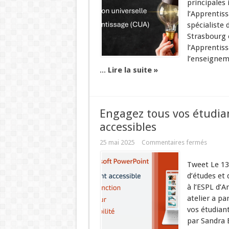
principales 
l’Apprentiss
spécialiste d
Strasbourg 
l’Apprentiss
l’enseignem
...
Lire la suite »
Engagez tous vos étudia
accessibles
25 mai 2025
Commentaires fermés
Tweet Le 13 
d’études et 
à l’ESPL d’A
atelier a p
vos étudian
par Sandra B